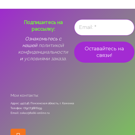
Подпишитесь на
рассылку:
Ознакомьтесь с
нашей
политикой
конфиденциальности
и
условиями заказа.
Мои контакты:
Адрес: 442246, Пензенская область, г. Каменка
Телефон: +7(927)368 6159
Email: zakaz@fialki-online.ru
Odnoklassniki
Vk
Instagram
Viber
Whatsapp