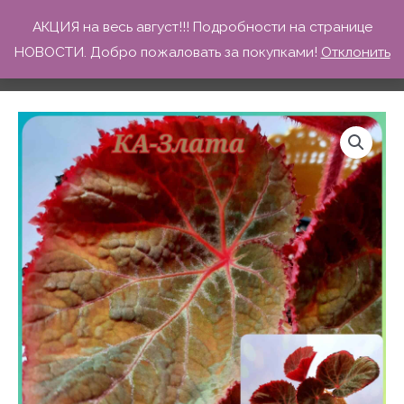
Перейти
КА-Злата
АКЦИЯ на весь август!!! Подробности на странице
к
НОВОСТИ. Добро пожаловать за покупками!
Отклонить
Главная
Товары
КА-Злата
содержимому
Количество
Диапазон
товара
КА-
цен:
Злата
200 ₽
–
250 ₽