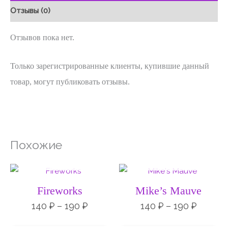
Отзывы (0)
Отзывов пока нет.
Только зарегистрированные клиенты, купившие данный
товар, могут публиковать отзывы.
Похожие
НЕТ НА СКЛАДЕ
НЕТ НА СКЛАДЕ
Диапазон
Диапа
цен:
цен:
140 ₽
140 ₽
Fireworks
Mike’s Mauve
–
–
190 ₽
190 ₽
140
₽
–
190
₽
140
₽
–
190
₽