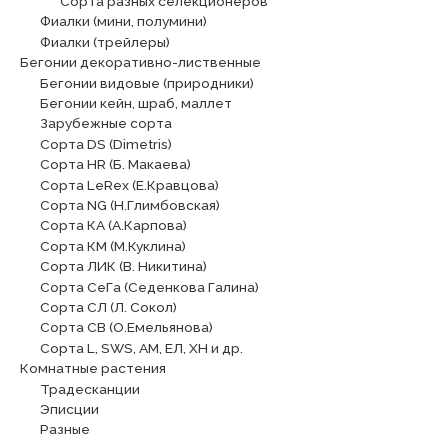
Сорта разных селекционеров
Фиалки (мини, полумини)
Фиалки (трейлеры)
Бегонии декоративно-лиственные
Бегонии видовые (природники)
Бегонии кейн, шраб, маллет
Зарубежные сорта
Сорта DS (Dimetris)
Сорта HR (Б. Макаева)
Сорта LeRex (Е.Кравцова)
Сорта NG (Н.Глимбовская)
Сорта КА (А.Карпова)
Сорта КМ (М.Куклина)
Сорта ЛИК (В. Никитина)
Сорта СеГа (Седенкова Галина)
Сорта СЛ (Л. Сокол)
Сорта СВ (О.Емельянова)
Сорта L, SWS, АМ, ЕЛ, ХН и др.
Комнатные растения
Традесканции
Эписции
Разные