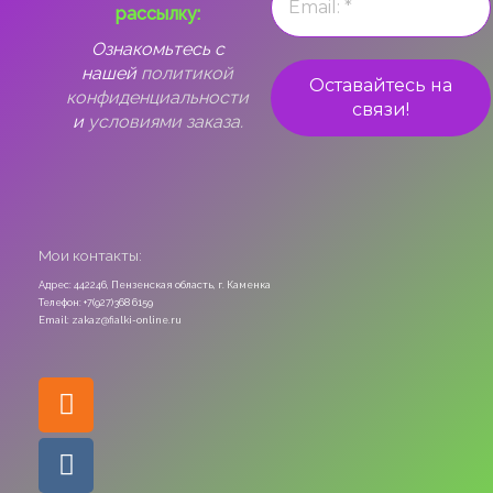
рассылку:
Ознакомьтесь с
нашей
политикой
конфиденциальности
и
условиями заказа.
Мои контакты:
Адрес: 442246, Пензенская область, г. Каменка
Телефон: +7(927)368 6159
Email: zakaz@fialki-online.ru
Odnoklassniki
Vk
Instagram
Viber
Whatsapp