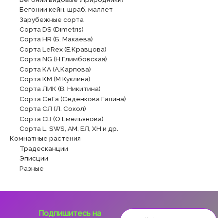
Бегонии кейн, шраб, маллет
Зарубежные сорта
Сорта DS (Dimetris)
Сорта HR (Б. Макаева)
Сорта LeRex (Е.Кравцова)
Сорта NG (Н.Глимбовская)
Сорта КА (А.Карпова)
Сорта КМ (М.Куклина)
Сорта ЛИК (В. Никитина)
Сорта СеГа (Седенкова Галина)
Сорта СЛ (Л. Сокол)
Сорта СВ (О.Емельянова)
Сорта L, SWS, АМ, ЕЛ, ХН и др.
Комнатные растения
Традесканции
Эписции
Разные
Подпишитесь на