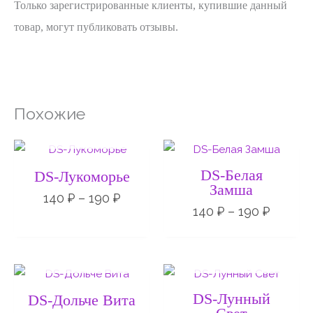
Только зарегистрированные клиенты, купившие данный
товар, могут публиковать отзывы.
Похожие
НЕТ НА СКЛАДЕ
Диапазон
Диапа
цен:
цен:
140 ₽
140 ₽
DS-Белая
DS-Лукоморье
–
–
Замша
190 ₽
190 ₽
140
₽
–
190
₽
140
₽
–
190
₽
НЕТ НА СКЛАДЕ
НЕТ НА СКЛАДЕ
Диапазон
Диапа
цен:
цен:
200 ₽
140 ₽
DS-Лунный
DS-Дольче Вита
–
–