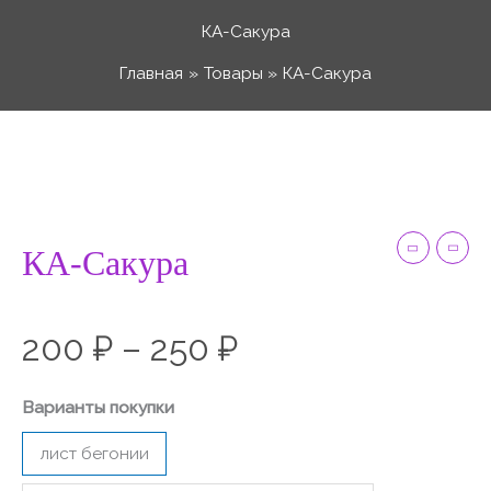
Перейти
КА-Сакура
к
Главная
Товары
КА-Сакура
содержимому
Количество
Диапазон
товара
КА-
цен:
Сакура
КА-Сакура
200 ₽
200
₽
–
250
₽
–
Варианты покупки
250 ₽
лист бегонии