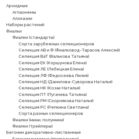
Ароидные
Аглаонемы
Алоказии
Наборы растений
Фиалки
Фиалки (стандарты)
Сорта зарубежных селекционеров
Селекция АВ и Ф (Фиалковод-Тарасов Алексей)
Селекция ВаТ (Валькова Татьяна)
Селекция ЕК (Коршунова Елена)
Селекция ЛЕ (Лебецкая Елена)
Селекция ЛФ (Федосеева Лилия)
Селекция НД (Данилова-Суворова Наталья)
Селекция НК (Козак Наталья)
Селекция ПТ (Пугачева Татьяна)
Селекция РМ (Скорнякова Наталья)
Селекция РС (Репкина Светлана)
Сорта разных селекционеров
Фиалки (мини, полумини)
Фиалки (трейлеры)
Бегонии декоративно-лиственные
Бегонии видовые (природники)