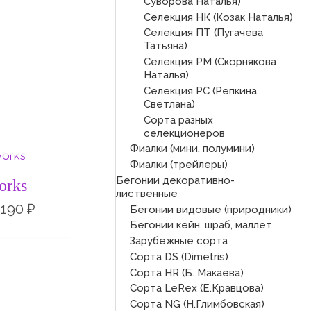
Суворова Наталья)
Селекция НК (Козак Наталья)
Селекция ПТ (Пугачева
Татьяна)
Селекция РМ (Скорнякова
Наталья)
Селекция РС (Репкина
Светлана)
Сорта разных
селекционеров
СКЛАДЕ
Фиалки (мини, полумини)
Диапазон
цен:
Фиалки (трейлеры)
140 ₽
Бегонии декоративно-
orks
–
лиственные
190 ₽
190
₽
Бегонии видовые (природники)
Бегонии кейн, шраб, маллет
Зарубежные сорта
Сорта DS (Dimetris)
Сорта HR (Б. Макаева)
Сорта LeRex (Е.Кравцова)
Сорта NG (Н.Глимбовская)