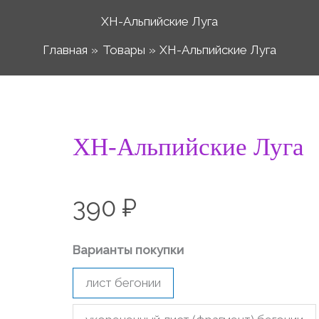
ХН-Альпийские Луга
Главная
Товары
ХН-Альпийские Луга
Количество
ХН-Альпийские Луга
товара
ХН-
390
₽
Альпийские
Луга
Варианты покупки
лист бегонии