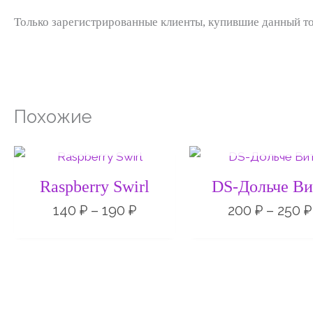
Только зарегистрированные клиенты, купившие данный то
Похожие
НЕТ НА СКЛАДЕ
НЕТ НА СКЛАД
Диапазон
цен:
140 ₽
Raspberry Swirl
DS-Дольче Ви
–
190 ₽
140
₽
–
190
₽
200
₽
–
250
₽