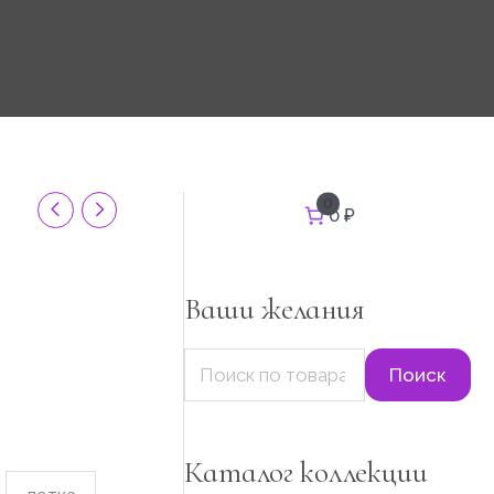
И
0
0 ₽
с
к
а
т
Ваши желания
ь
:
Поиск
Каталог коллекции