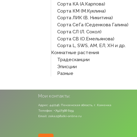
Сорта КА (А.Карпова)
Сорта КМ (М.Куклина)
Сорта ЛИК (В. Никитина)
Сорта СеГа (Седенкова Галина)
Сорта СЛ (Л. Сокол)
Сорта СВ (О.Емельянова)
Сорта L, SWS, АМ, ЕЛ, ХН и др.
Комнатные растения
Традесканции
Эписции
Разные
Мои контакты:
Адрес: 442246, Пензенская область, г. Каменка
Телефон: +7(927)368 6159
Email: zakaz@fialki-online.ru
Odnoklassniki
Vk
Instagram
Viber
Whatsapp