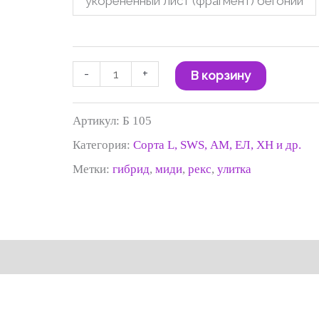
укорененный лист (фрагмент) бегонии
-
+
В корзину
Артикул:
Б 105
Категория:
Сорта L, SWS, АМ, ЕЛ, ХН и др.
Метки:
гибрид
,
миди
,
рекс
,
улитка