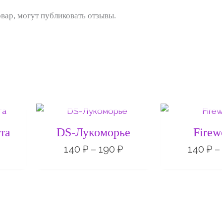
вар, могут публиковать отзывы.
Е
НЕТ НА СКЛАДЕ
НЕТ НА 
Диапазон
Диапазон
цен:
цен:
200 ₽
140 ₽
та
DS-Лукоморье
Firew
–
–
250 ₽
190 ₽
140
₽
–
190
₽
140
₽
–