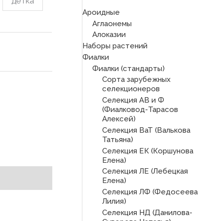
детка
Ароидные
Аглаонемы
Алоказии
Наборы растений
Фиалки
Фиалки (стандарты)
Сорта зарубежных
селекционеров
Селекция АВ и Ф
(Фиалковод-Тарасов
Алексей)
Селекция ВаТ (Валькова
Татьяна)
Селекция ЕК (Коршунова
Елена)
Селекция ЛЕ (Лебецкая
Елена)
Селекция ЛФ (Федосеева
Лилия)
Селекция НД (Данилова-