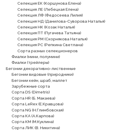
Селекция ЕК (Коршунова Елена)
Селекция ЛЕ (Лебецкая Елена)
Селекция ЛФ (Федосеева Лилия)
Селекция НД (Данилова-Суворова Наталья)
Селекция НК (Козак Наталья)
Селекция ПТ (Пугачева Татьяна)
Селекция РМ (Скорнякова Наталья)
Селекция РС (Репкина Светлана)
Сорта разных селекционеров
Фиалки (мини, полумини)
Фиалки (трейлеры)
Бегонии декоративно-лиственные
Бегонии видовые (природники)
Бегонии кейн, шраб, маллет
Зарубежные сорта
Сорта DS (Dimetris)
Сорта HR (Б. Макаева)
Сорта LeRex (Е.Кравцова)
Сорта NG (Н.Глимбовская)
Сорта КА (А.Карпова)
Сорта КМ (М.Куклина)
Сорта ЛИК (В. Никитина)