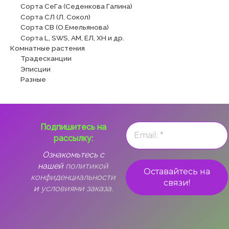
Сорта СеГа (Седенкова Галина)
Сорта СЛ (Л. Сокол)
Сорта СВ (О.Емельянова)
Сорта L, SWS, АМ, ЕЛ, ХН и др.
Комнатные растения
Традесканции
Эписции
Разные
Подпишитесь на
рассылку:
Ознакомьтесь с
нашей
политикой
конфиденциальности
и
условиями заказа.