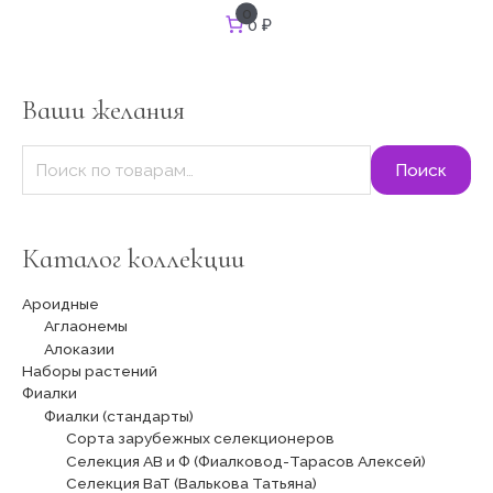
И
0
0 ₽
с
к
а
т
Ваши желания
ь
:
Поиск
Каталог коллекции
Ароидные
Аглаонемы
Алоказии
Наборы растений
Фиалки
Фиалки (стандарты)
Сорта зарубежных селекционеров
Селекция АВ и Ф (Фиалковод-Тарасов Алексей)
Селекция ВаТ (Валькова Татьяна)