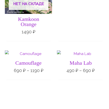
НЕТ НА СКЛАДЕ
Kamkoon
Orange
1490
₽
Диапазон
Диапа
цен:
цен:
690 ₽
490 ₽
Camouflage
Maha Lab
–
–
1190 ₽
690 ₽
690
₽
–
1190
₽
490
₽
–
690
₽