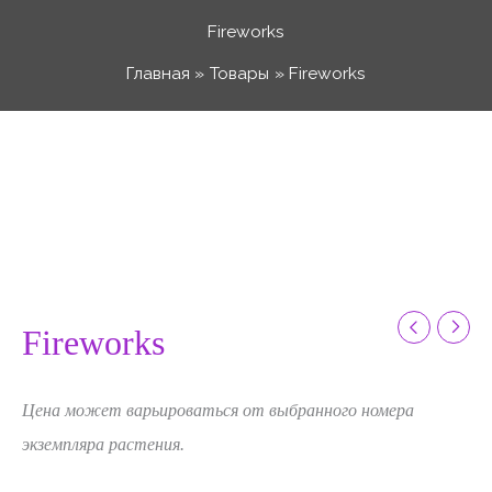
Перейти
Fireworks
к
Главная
Товары
Fireworks
содержимому
Количество
Диапазон
товара
Fireworks
цен:
590 ₽
Fireworks
–
Цена может варьироваться от выбранного номера
890 ₽
экземпляра растения.