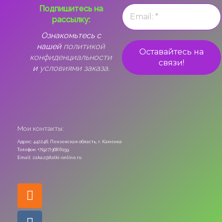
Подпишитесь на
рассылку:
Ознакомьтесь с
нашей
политикой
конфиденциальности
и
условиями заказа.
Мои контакты:
Адрес: 442246, Пензенская область, г. Каменка
Телефон: +7(927)368 6159
Email: zakaz@fialki-online.ru
Odnoklassniki
Vk
Instagram
Viber
Whatsapp