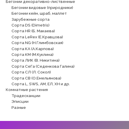
Бегонии декоративно-лиственные
Бегонии видовые (природники)
Бегонии кейн, шраб, маллет
Зарубежные сорта
Сорта DS (Dimetris)
Сорта HR (Б. Макаева)
Сорта LeRex (Е.Кравцова)
Сорта NG (Н.Глимбовская)
Сорта КА (А.Карпова)
Сорта КМ (М.Куклина)
Сорта ЛИК (В. Никитина)
Сорта СеГа (Седенкова Галина)
Сорта СЛ (Л. Сокол)
Сорта СВ (О.Емельянова)
Сорта L, SWS, АМ, ЕЛ, ХН и др.
Комнатные растения
Традесканции
Эписции
Разные