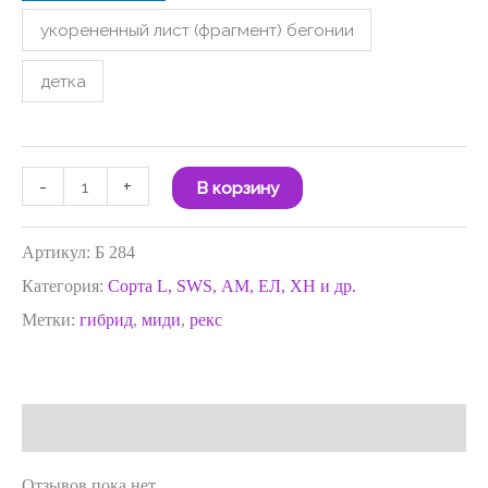
укорененный лист (фрагмент) бегонии
детка
-
+
В корзину
Артикул:
Б 284
Категория:
Сорта L, SWS, АМ, ЕЛ, ХН и др.
Метки:
гибрид
,
миди
,
рекс
Отзывы (0)
Отзывов пока нет.