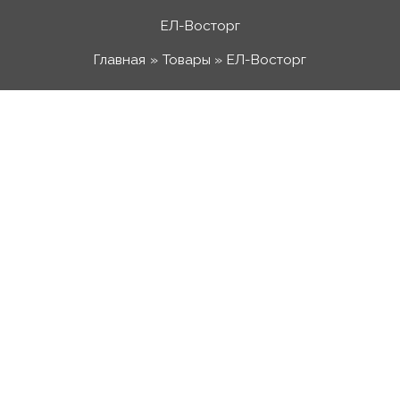
Перейти
ЕЛ-Восторг
к
Главная
Товары
ЕЛ-Восторг
содержимому
Количество
товара
ЕЛ-
Восторг