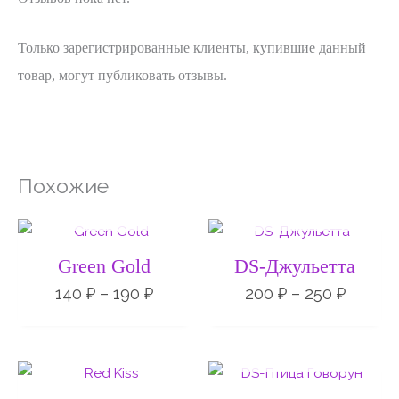
Только зарегистрированные клиенты, купившие данный
товар, могут публиковать отзывы.
Похожие
НЕТ НА СКЛАДЕ
НЕТ НА СКЛАДЕ
Диапазон
Диапа
цен:
цен:
140 ₽
200 ₽
Green Gold
DS-Джульетта
–
–
190 ₽
250 ₽
140
₽
–
190
₽
200
₽
–
250
₽
НЕТ НА СКЛАДЕ
Диапазон
Диапа
цен:
цен: