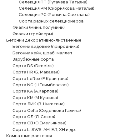
Селекция ПТ (Пугачева Татьяна)
Селекция РМ (Скорнякова Наталья)
Селекция РС (Репкина Светлана)
Сорта разных селекционеров
Фиалки (мини, полумини)
Фиалки (трейлеры)
Бегонии декоративно-лиственные
Бегонии видовые (природники)
Бегонии кейн, шраб, маллет
Зарубежные сорта
Сорта DS (Dimetris)
Сорта HR (Б. Макаева)
Сорта LeRex (Е.Кравцова)
Сорта NG (Н.Глимбовская)
Сорта КА (А.Карпова)
Сорта КМ (М.Куклина)
Сорта ЛИК (В. Никитина)
Сорта СеГа (Седенкова Галина)
Сорта СЛ (Л. Сокол)
Сорта СВ (О.Емельянова)
Сорта L, SWS, АМ, ЕЛ, ХН и др.
Комнатные растения