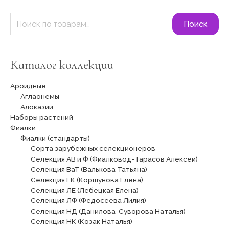
:
Поиск
Каталог коллекции
Ароидные
Аглаонемы
Алоказии
Наборы растений
Фиалки
Фиалки (стандарты)
Сорта зарубежных селекционеров
Селекция АВ и Ф (Фиалковод-Тарасов Алексей)
Селекция ВаТ (Валькова Татьяна)
Селекция ЕК (Коршунова Елена)
Селекция ЛЕ (Лебецкая Елена)
Селекция ЛФ (Федосеева Лилия)
Селекция НД (Данилова-Суворова Наталья)
Селекция НК (Козак Наталья)