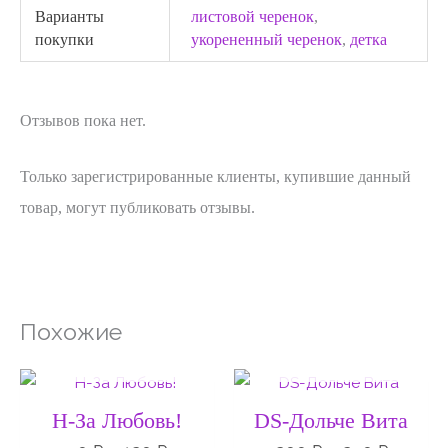
Варианты
листовой черенок
,
покупки
укорененный черенок
,
детка
Отзывов пока нет.
Только зарегистрированные клиенты, купившие данный
товар, могут публиковать отзывы.
Похожие
НЕТ НА СКЛАДЕ
НЕТ НА СКЛАДЕ
Диапазон
Диапа
цен:
цен:
50 ₽
200 ₽
Н-За Любовь!
DS-Дольче Вита
–
–