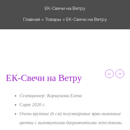
Перейти
ЕК-Свечи на Ветру
к
Главная
Товары
ЕК-Свечи на Ветру
содержимому
Количество
Диапазон
товара
ЕК-
цен:
Свечи
на
ЕК-Свечи на Ветру
50 ₽
Ветру
Селекционер: Коршунова Елена
–
С
орт 2020 г.
Очень крупные (6 см) полумахровые ярко-лимонные
120 ₽
цветки с вытянутыми бахромчатыми лепестками.