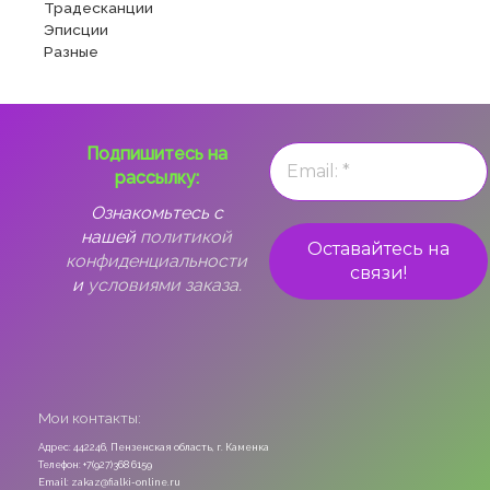
Традесканции
Эписции
Разные
Подпишитесь на
рассылку:
Ознакомьтесь с
нашей
политикой
конфиденциальности
и
условиями заказа.
Мои контакты:
Адрес: 442246, Пензенская область, г. Каменка
Телефон: +7(927)368 6159
Email: zakaz@fialki-online.ru