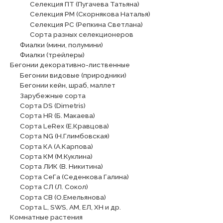
Селекция ПТ (Пугачева Татьяна)
Селекция РМ (Скорнякова Наталья)
Селекция РС (Репкина Светлана)
Сорта разных селекционеров
Фиалки (мини, полумини)
Фиалки (трейлеры)
Бегонии декоративно-лиственные
Бегонии видовые (природники)
Бегонии кейн, шраб, маллет
Зарубежные сорта
Сорта DS (Dimetris)
Сорта HR (Б. Макаева)
Сорта LeRex (Е.Кравцова)
Сорта NG (Н.Глимбовская)
Сорта КА (А.Карпова)
Сорта КМ (М.Куклина)
Сорта ЛИК (В. Никитина)
Сорта СеГа (Седенкова Галина)
Сорта СЛ (Л. Сокол)
Сорта СВ (О.Емельянова)
Сорта L, SWS, АМ, ЕЛ, ХН и др.
Комнатные растения