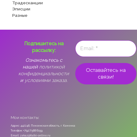
Традесканции
Эписции
Разные
Подпишитесь на
рассылку:
Ознакомьтесь с
нашей
политикой
конфиденциальности
и
условиями заказа.
Мои контакты:
Адрес: 442246, Пензенская область, г. Каменка
Телефон: +7(927)368 6159
Email: zakaz@fialki-online.ru