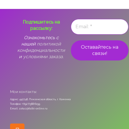
Подпишитесь на
рассылку:
Ознакомьтесь с
нашей
политикой
конфиденциальности
и
условиями заказа.
Мои контакты:
Адрес: 442246, Пензенская область, г. Каменка
Телефон: +7(927)368 6159
Email: zakaz@fialki-online.ru
Odnoklassniki
Vk
Instagram
Viber
Whatsapp