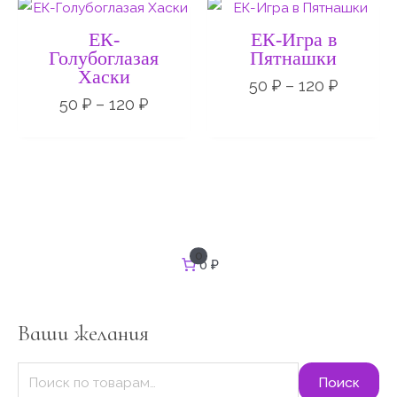
Диапазон
Диапаз
цен:
цен:
50 ₽
50 ₽
ЕК-
ЕК-Игра в
–
–
Голубоглазая
Пятнашки
120 ₽
120 ₽
Хаски
50
₽
–
120
₽
50
₽
–
120
₽
И
0
0 ₽
с
к
а
т
Ваши желания
ь
:
Поиск