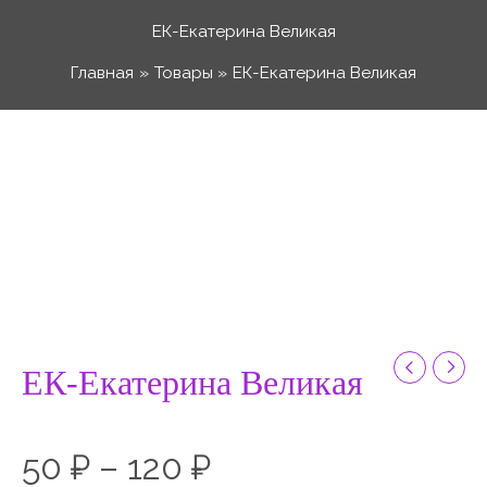
Перейти
ЕК-Екатерина Великая
к
Главная
Товары
ЕК-Екатерина Великая
содержимому
Количество
Диапазон
товара
ЕК-
цен:
Екатерина
Великая
50 ₽
–
ЕК-Екатерина Великая
120 ₽
50
₽
–
120
₽