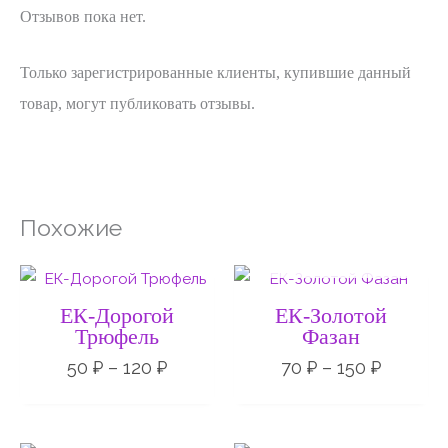
Отзывов пока нет.
Только зарегистрированные клиенты, купившие данный
товар, могут публиковать отзывы.
Похожие
НЕТ НА СКЛАДЕ
Диапазон
Диапаз
цен:
цен:
50 ₽
70 ₽
ЕК-Дорогой
ЕК-Золотой
–
–
Трюфель
Фазан
120 ₽
150 ₽
50
₽
–
120
₽
70
₽
–
150
₽