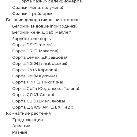
Сорта разных селекционеров
Фиалки (мини, полумини)
Фиалки (трейлеры)
Бегонии декоративно-лиственные
Бегонии видовые (природники)
Бегонии кейн, шраб, маллет
Зарубежные сорта
Сорта DS (Dimetris)
Сорта HR (Б. Макаева)
Сорта LeRex (Е.Кравцова)
Сорта NG (Н.Глимбовская)
Сорта КА (А.Карпова)
Сорта КМ (М.Куклина)
Сорта ЛИК (В. Никитина)
Сорта СеГа (Седенкова Галина)
Сорта СЛ (Л. Сокол)
Сорта СВ (О.Емельянова)
Сорта L, SWS, АМ, ЕЛ, ХН и др.
Комнатные растения
Традесканции
Эписции
Разные