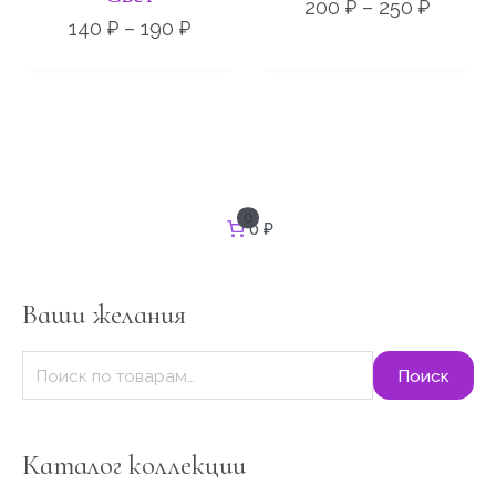
190 ₽
250 ₽
200
₽
–
250
₽
140
₽
–
190
₽
И
0
0 ₽
с
к
а
т
Ваши желания
ь
:
Поиск
Каталог коллекции