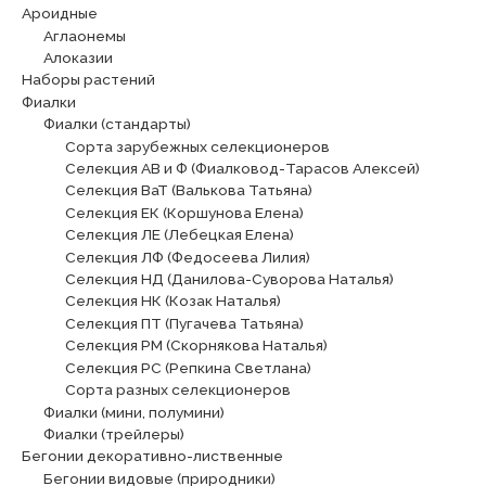
Ароидные
Аглаонемы
Алоказии
Наборы растений
Фиалки
Фиалки (стандарты)
Сорта зарубежных селекционеров
Селекция АВ и Ф (Фиалковод-Тарасов Алексей)
Селекция ВаТ (Валькова Татьяна)
Селекция ЕК (Коршунова Елена)
Селекция ЛЕ (Лебецкая Елена)
Селекция ЛФ (Федосеева Лилия)
Селекция НД (Данилова-Суворова Наталья)
Селекция НК (Козак Наталья)
Селекция ПТ (Пугачева Татьяна)
Селекция РМ (Скорнякова Наталья)
Селекция РС (Репкина Светлана)
Сорта разных селекционеров
Фиалки (мини, полумини)
Фиалки (трейлеры)
Бегонии декоративно-лиственные
Бегонии видовые (природники)