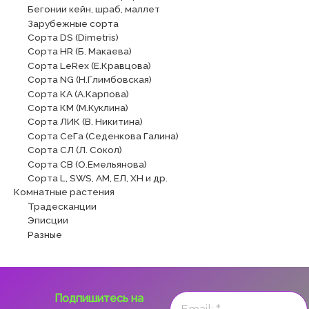
Бегонии кейн, шраб, маллет
Зарубежные сорта
Сорта DS (Dimetris)
Сорта HR (Б. Макаева)
Сорта LeRex (Е.Кравцова)
Сорта NG (Н.Глимбовская)
Сорта КА (А.Карпова)
Сорта КМ (М.Куклина)
Сорта ЛИК (В. Никитина)
Сорта СеГа (Седенкова Галина)
Сорта СЛ (Л. Сокол)
Сорта СВ (О.Емельянова)
Сорта L, SWS, АМ, ЕЛ, ХН и др.
Комнатные растения
Традесканции
Эписции
Разные
Подпишитесь на