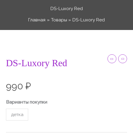
Перейти
DS-Luxory Red
к
Главная
Товары
DS-Luxory Red
содержимому
Количество
товара
DS-
DS-Luxory Red
Luxory
Red
990
₽
Варианты покупки
детка