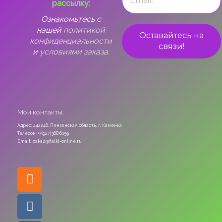
рассылку:
Ознакомьтесь с
нашей
политикой
конфиденциальности
и
условиями заказа.
Мои контакты:
Адрес: 442246, Пензенская область, г. Каменка
Телефон: +7(927)368 6159
Email: zakaz@fialki-online.ru
Odnoklassniki
Vk
Instagram
Viber
Whatsapp