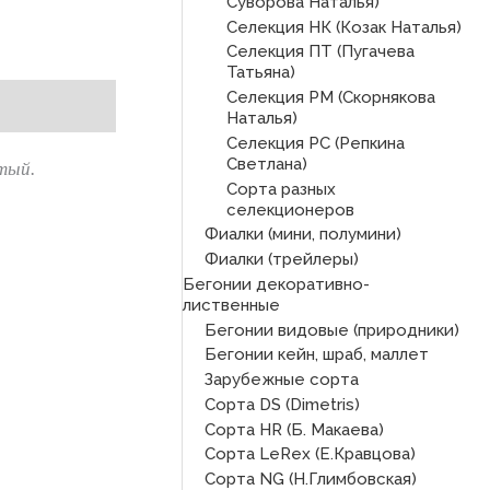
Суворова Наталья)
Селекция НК (Козак Наталья)
Селекция ПТ (Пугачева
Татьяна)
Селекция РМ (Скорнякова
Наталья)
Селекция РС (Репкина
Светлана)
тый.
Сорта разных
селекционеров
Фиалки (мини, полумини)
Фиалки (трейлеры)
Бегонии декоративно-
лиственные
Бегонии видовые (природники)
Бегонии кейн, шраб, маллет
Зарубежные сорта
Сорта DS (Dimetris)
Сорта HR (Б. Макаева)
Сорта LeRex (Е.Кравцова)
Сорта NG (Н.Глимбовская)