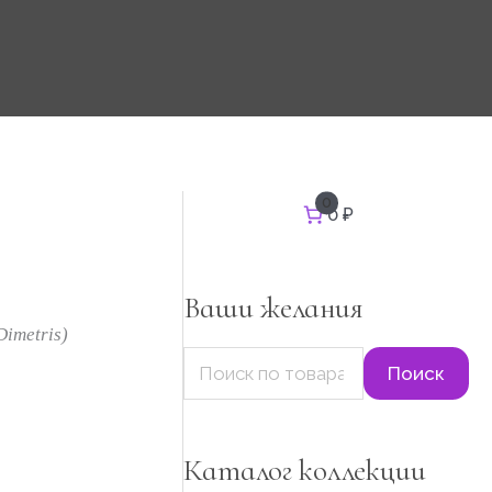
И
0
0 ₽
он
с
к
а
т
Ваши желания
ь
:
Dimetris)
Поиск
Каталог коллекции