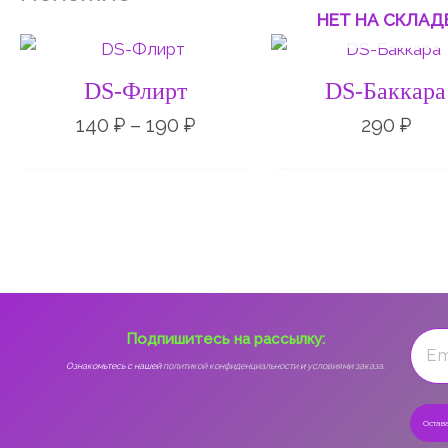
НЕТ НА СКЛАД
Диапазон
цен:
140 ₽
DS-Флирт
DS-Баккара
–
190 ₽
140
₽
–
190
₽
290
₽
Подпишитесь на рассылку:
Ознакомьтесь с нашей
политикой конфиденциальности
и
условиями заказа.