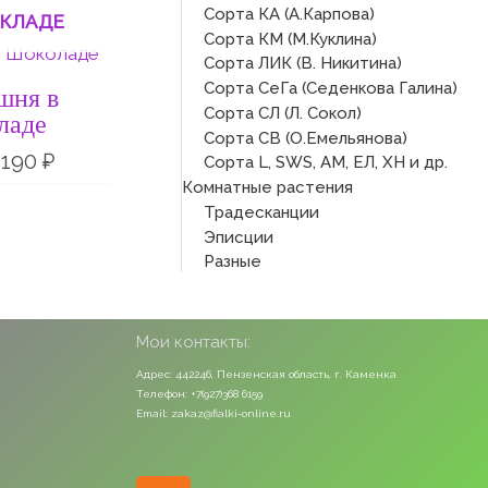
Сорта КА (А.Карпова)
СКЛАДЕ
Сорта КМ (М.Куклина)
Диапазон
Сорта ЛИК (В. Никитина)
цен:
140 ₽
Сорта СеГа (Седенкова Галина)
шня в
–
Сорта СЛ (Л. Сокол)
ладе
190 ₽
Сорта СВ (О.Емельянова)
190
₽
Сорта L, SWS, АМ, ЕЛ, ХН и др.
Комнатные растения
Традесканции
Эписции
Разные
Мои контакты:
Адрес: 442246, Пензенская область, г. Каменка
Телефон: +7(927)368 6159
Email: zakaz@fialki-online.ru
Odnoklassniki
Vk
Instagram
Viber
Whatsapp