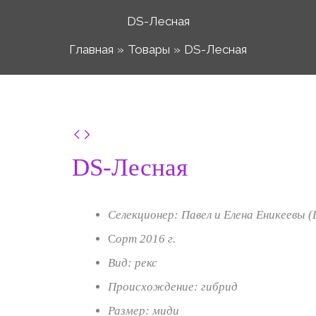
DS-Лесная
Главная
Товары
DS-Лесная
Количество
Диапаз
товара
DS-Лесная
DS-
цен:
Лесная
Селекционер: Павел и Елена Еникеевы (
200 ₽
С
орт 2016 г.
Вид: рекс
Происхождение: гибрид
–
Размер: миди