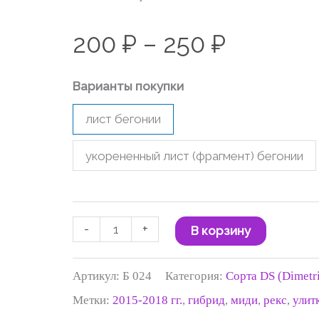
250 ₽
200
₽
–
250
₽
Варианты покупки
лист бегонии
укорененный лист (фрагмент) бегонии
-
+
В корзину
Артикул:
Б 024
Категория:
Сорта DS (Dimetr
Метки:
2015-2018 гг.
,
гибрид
,
миди
,
рекс
,
улит