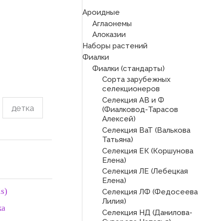
Ароидные
Аглаонемы
Алоказии
Наборы растений
Фиалки
Фиалки (стандарты)
Сорта зарубежных
селекционеров
Селекция АВ и Ф
детка
(Фиалковод-Тарасов
Алексей)
Селекция ВаТ (Валькова
Татьяна)
Селекция ЕК (Коршунова
Елена)
Селекция ЛЕ (Лебецкая
Елена)
is)
Селекция ЛФ (Федосеева
Лилия)
ка
Селекция НД (Данилова-