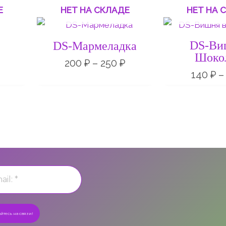
Е
НЕТ НА СКЛАДЕ
НЕТ НА 
Диапазон
цен:
200 ₽
DS-Ви
DS-Мармеладка
–
Шоко
250 ₽
200
₽
–
250
₽
140
₽
–