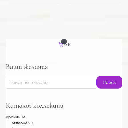
И
0
0 ₽
с
к
а
т
Ваши желания
ь
:
Поиск
Каталог коллекции
Ароидные
Аглаонемы