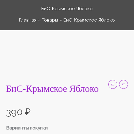
Перейти
БиС-Крымское Яблоко
к
Главная
Товары
БиС-Крымское Яблоко
содержимому
Количество
товара
БиС-
Крымское
Яблоко
БиС-Крымское Яблоко
390
₽
Варианты покупки