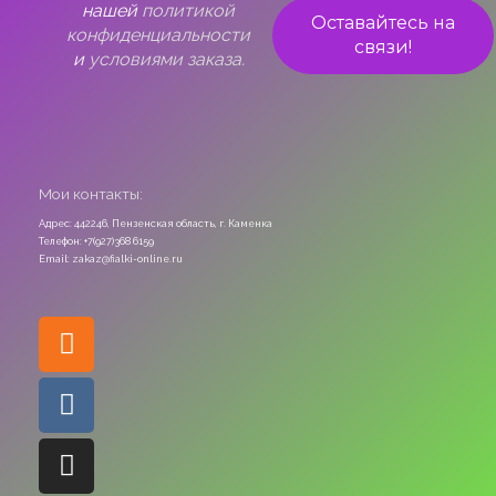
нашей
политикой
конфиденциальности
и
условиями заказа.
Мои контакты:
Адрес: 442246, Пензенская область, г. Каменка
Телефон: +7(927)368 6159
Email: zakaz@fialki-online.ru
Odnoklassniki
Vk
Instagram
Viber
Whatsapp