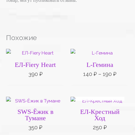
товар, могут публиковать отзывы.
Похожие
Диапа
цен:
140 ₽
ЕЛ-Fiery Heart
L-Гемина
–
190 ₽
390
₽
140
₽
–
190
₽
НЕТ НА СКЛАДЕ
SWS-Ёжик в
ЕЛ-Крестный
Тумане
Ход
350
₽
250
₽