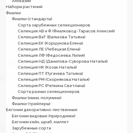
Алоказии
Наборы растений
Фиалки
Фиалки (стандарты)
Сорта зарубежных селекционеров
Селекция АВ и Ф (Фиалковод-Тарасов Алексей)
Селекция ВаТ (Валькова Татьяна)
Селекция ЕК (Коршунова Елена)
Селекция ЛЕ (Лебецкая Елена)
Селекция ЛФ (Федосеева Лилия)
Селекция НД (Данилова-Суворова Наталья)
Селекция НК (Козак Наталья)
Селекция ПТ (Пугачева Татьяна)
Селекция РМ (Скорнякова Наталья)
Селекция РС (Репкина Светлана)
Сорта разных селекционеров
Фиалки (мини, полумини)
Фиалки (трейлеры)
Бегонии декоративно-лиственные
Бегонии видовые (природники)
Бегонии кейн, шраб, маллет
Зарубежные сорта