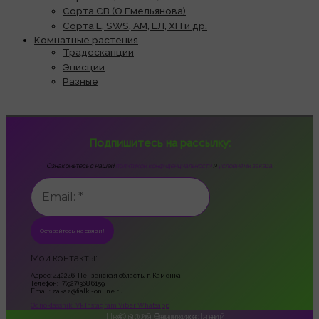
Сорта СВ (О.Емельянова)
Сорта L, SWS, АМ, ЕЛ, ХН и др.
Комнатные растения
Традесканции
Эписции
Разные
Подпишитесь на рассылку:
Ознакомьтесь с нашей
политикой конфиденциальности
и
условиями заказа.
Мои контакты:
Адрес: 442246, Пензенская область, г. Каменка
Телефон: +7(927)368 6159
Email: zakaz@fialki-online.ru
Odnoklassniki
Vk
Instagram
Viber
Whatsapp
Цветы для Ваших желаний!
© 2026
Фиалки online