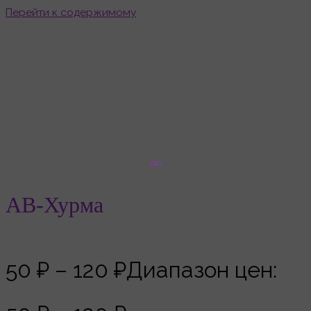
Перейти к содержимому
АВ-Хурма
Главная
Товары
АВ-Хурма
АВ-Хурма
50
₽
–
120
₽
Диапазон цен: