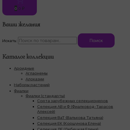
0
0 ₽
Ваши желания
Поиск
Искать:
Каталог коллекции
Ароидные
Аглаонемы
Алоказии
Наборы растений
Фиалки
Фиалки (стандарты)
Сорта зарубежных селекционеров
Селекция АВ и Ф (Фиалковод-Тарасов
Алексей)
Селекция ВаТ (Валькова Татьяна)
Селекция ЕК (Коршунова Елена)
Селекция ЛЕ (Лебецкая Елена)