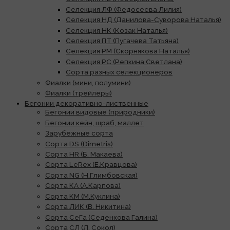
Селекция ЛФ (Федосеева Лилия)
Селекция НД (Данилова-Суворова Наталья)
Селекция НК (Козак Наталья)
Селекция ПТ (Пугачева Татьяна)
Селекция РМ (Скорнякова Наталья)
Селекция РС (Репкина Светлана)
Сорта разных селекционеров
Фиалки (мини, полумини)
Фиалки (трейлеры)
Бегонии декоративно-лиственные
Бегонии видовые (природники)
Бегонии кейн, шраб, маллет
Зарубежные сорта
Сорта DS (Dimetris)
Сорта HR (Б. Макаева)
Сорта LeRex (Е.Кравцова)
Сорта NG (Н.Глимбовская)
Сорта КА (А.Карпова)
Сорта КМ (М.Куклина)
Сорта ЛИК (В. Никитина)
Сорта СеГа (Седенкова Галина)
Сорта СЛ (Л. Сокол)