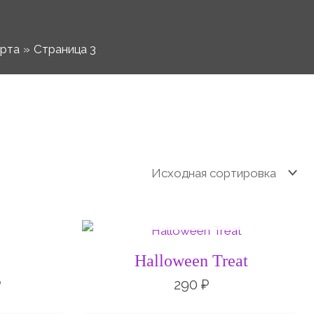
рта
Страница 3
Е
НЕТ НА СКЛАДЕ
Диапазон
цен:
140 ₽
Halloween Treat
–
190 ₽
₽
290
₽