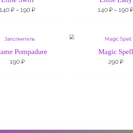
–
190 ₽
140
₽
–
190
₽
140
₽
–
190
ame Pompadure
Magic Spel
190
₽
290
₽