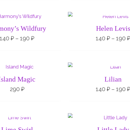
НЕТ НА СКЛАД
Диапазон
цен:
140 ₽
mony’s Wildfury
Helen Levi
–
190 ₽
140
₽
–
190
₽
140
₽
–
190
НЕТ НА СКЛАД
Island Magic
Lilian
290
₽
140
₽
–
190
НЕТ НА СКЛАДЕ
Диапазон
цен:
140 ₽
Lime Swirl
Little Lady