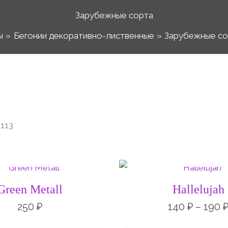
Зарубежные сорта
ы
Бегонии декоративно-лиственные
Зарубежные со
113
НЕТ НА СКЛАДЕ
НЕТ НА СКЛАД
Green Metall
Hallelujah
250
₽
140
₽
–
190