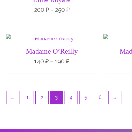
–
250 ₽
200
₽
–
250
₽
НЕТ НА СКЛАДЕ
Диапазон
цен:
140 ₽
Madame O’Reilly
Mad
–
190 ₽
140
₽
–
190
₽
←
1
2
3
4
5
6
→