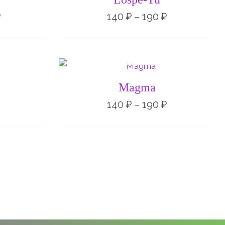
–
–
190 ₽
190 ₽
₽
140
₽
–
190
₽
НЕТ НА СКЛАДЕ
Диапазон
цен:
140 ₽
l
Magma
–
190 ₽
140
₽
–
190
₽